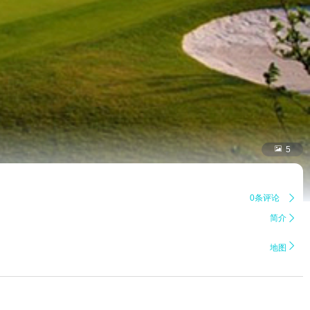

5
0条评论

简介


地图