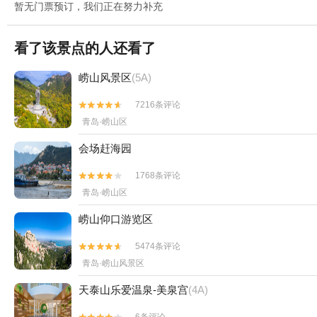
暂无门票预订，我们正在努力补充
看了该景点的人还看了
崂山风景区
(5A)
7216条评论


青岛·崂山区
会场赶海园
1768条评论


青岛·崂山区
崂山仰口游览区
5474条评论


青岛·崂山风景区
天泰山乐爱温泉-美泉宫
(4A)