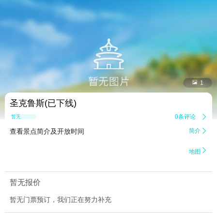


1
圣克鲁斯(已下线)
0条评论

暂无点评
查看景点简介及开放时间
简介


地图
暂无报价
暂无门票预订，我们正在努力补充