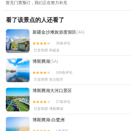
暂无门票预订，我们正在努力补充
看了该景点的人还看了
新疆金沙滩旅游度假区
(4A)
39条评论


巴音郭楞·和硕县
博斯腾湖
(5A)
169条评论


巴音郭楞·库尔勒市
博斯腾湖大河口景区
27条评论


巴音郭楞·博斯腾湖
博斯腾湖-白鹭洲