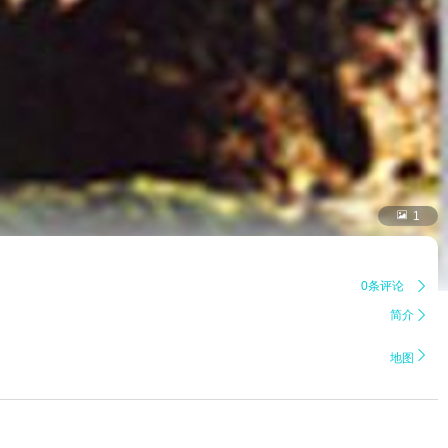

1
0条评论

简介


地图