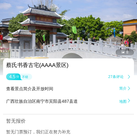


8
蔡氏书香古宅(AAAA景区)
4.5
27条评论

分
不错
查看景点简介及开放时间
简介


广西壮族自治区南宁市宾阳县487县道
地图
暂无报价
暂无门票预订，我们正在努力补充