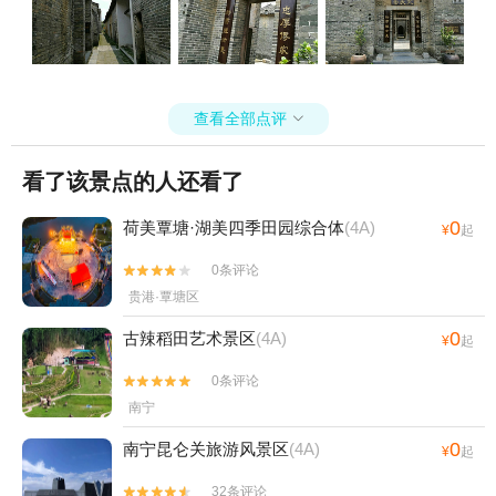
查看全部点评

看了该景点的人还看了
0
荷美覃塘·湖美四季田园综合体
(4A)
¥
起
0条评论


贵港·覃塘区
0
古辣稻田艺术景区
(4A)
¥
起
0条评论


南宁
0
南宁昆仑关旅游风景区
(4A)
¥
起
32条评论

