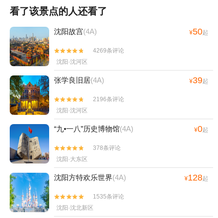
看了该景点的人还看了
50
沈阳故宫
(4A)
¥
起
4269条评论


沈阳·沈河区
39
张学良旧居
(4A)
¥
起
2196条评论


沈阳·沈河区
0
“九•一八”历史博物馆
(4A)
¥
起
378条评论


沈阳·大东区
128
沈阳方特欢乐世界
(4A)
¥
起
1535条评论


沈阳·沈北新区