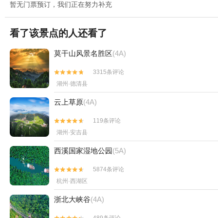
暂无门票预订，我们正在努力补充
看了该景点的人还看了
莫干山风景名胜区
(4A)
3315条评论


湖州·德清县
云上草原
(4A)
119条评论


湖州·安吉县
西溪国家湿地公园
(5A)
5874条评论


杭州·西湖区
浙北大峡谷
(4A)