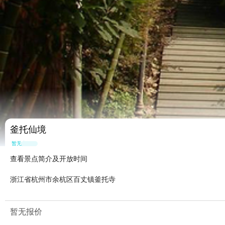
釜托仙境
暂无点评
查看景点简介及开放时间
浙江省杭州市余杭区百丈镇釜托寺
暂无报价