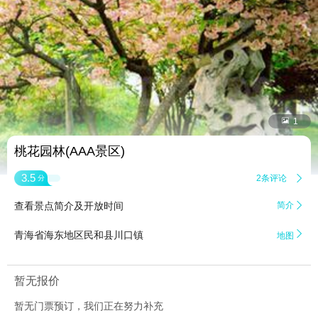


1
桃花园林(AAA景区)
3.5
2条评论

分
查看景点简介及开放时间
简介


青海省海东地区民和县川口镇
地图
暂无报价
暂无门票预订，我们正在努力补充