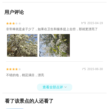
用户评论
h*9 2015-04-19


非常棒就是桌子少了，如果在卫生和服务提上去些，那就更漂亮了
i*5 2015-06-30


不错的地，桃芘满目，漂亮
查看全部点评

看了该景点的人还看了