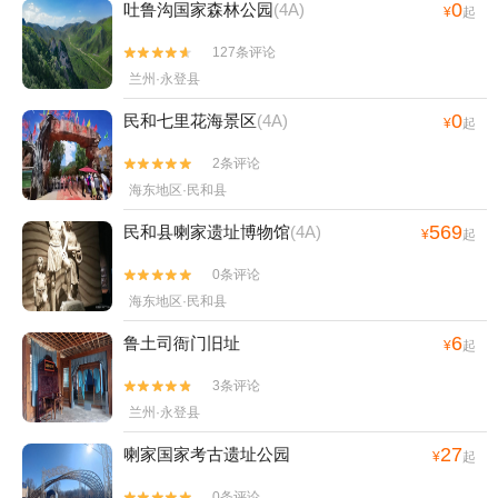
0
吐鲁沟国家森林公园
(4A)
¥
起
127条评论


兰州·永登县
0
民和七里花海景区
(4A)
¥
起
2条评论


海东地区·民和县
569
民和县喇家遗址博物馆
(4A)
¥
起
0条评论


海东地区·民和县
6
鲁土司衙门旧址
¥
起
3条评论


兰州·永登县
27
喇家国家考古遗址公园
¥
起
0条评论

