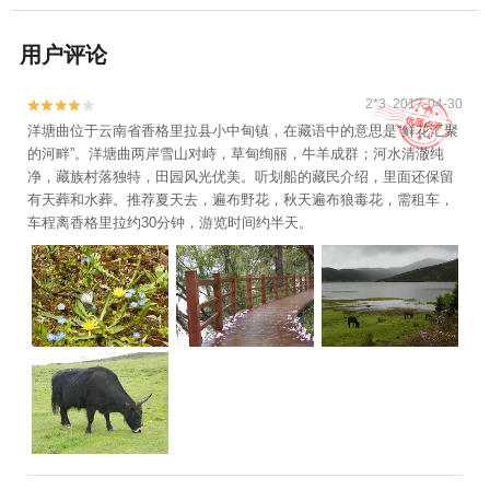
用户评论
2*3 2017-04-30


洋塘曲位于云南省香格里拉县小中甸镇，在藏语中的意思是“鲜花汇聚
的河畔”。洋塘曲两岸雪山对峙，草甸绚丽，牛羊成群；河水清澈纯
净，藏族村落独特，田园风光优美。听划船的藏民介绍，里面还保留
有天葬和水葬。推荐夏天去，遍布野花，秋天遍布狼毒花，需租车，
车程离香格里拉约30分钟，游览时间约半天。