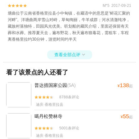
M*5 2017-09-21


塘曲位于云南省香格里拉县小中甸镇，在藏语中的意思是“鲜花汇聚的
河畔”。洋塘曲两岸雪山对峙，草甸绚丽，牛羊成群；河水清澈纯净，
藏族村落独特，田园风光优美。听划船的藏民介绍，里面还保留有天
葬和水葬。推荐夏天去，遍布野花，秋天遍布狼毒花，需租车，车程
离香格里拉约30分钟，游览时间约半天
查看全部点评

看了该景点的人还看了
138
普达措国家公园
(5A)
¥
起
8788条评论


迪庆·香格里拉县
55
噶丹松赞林寺
¥
起
5001条评论


迪庆·香格里拉县