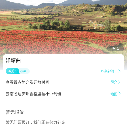


1
洋塘曲
4.6
19条评论

分
很棒
查看景点简介及开放时间
简介


云南省迪庆州香格里拉小中甸镇
地图
暂无报价
暂无门票预订，我们正在努力补充