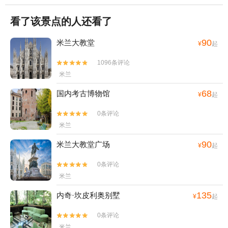
看了该景点的人还看了
90
米兰大教堂
¥
起
1096条评论


米兰
68
国内考古博物馆
¥
起
0条评论


米兰
90
米兰大教堂广场
¥
起
0条评论


米兰
135
内奇·坎皮利奥别墅
¥
起
0条评论


米兰