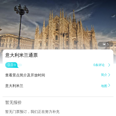


5
意大利米兰通票
0.0
0条评论

分
查看景点简介及开放时间
简介


意大利米兰
地图
暂无报价
暂无门票预订，我们正在努力补充