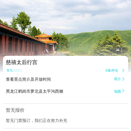


1
慈禧太后行宫
0条评论

暂无点评
查看景点简介及开放时间
简介


黑龙江鹤岗市萝北县太平沟西侧
地图
暂无报价
暂无门票预订，我们正在努力补充