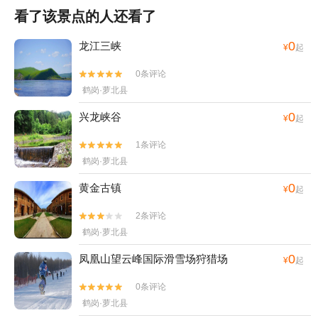
看了该景点的人还看了
0
龙江三峡
¥
起
0条评论


鹤岗·萝北县
0
兴龙峡谷
¥
起
1条评论


鹤岗·萝北县
0
黄金古镇
¥
起
2条评论


鹤岗·萝北县
0
凤凰山望云峰国际滑雪场狩猎场
¥
起
0条评论


鹤岗·萝北县