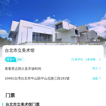


34
台北市立美术馆
4.8
21条评论
1条攻略

分
很棒
查看景点简介及开放时间
简介


10491台湾台北市中山區中山北路三段181號
地图
门票
台北市立美术馆门票