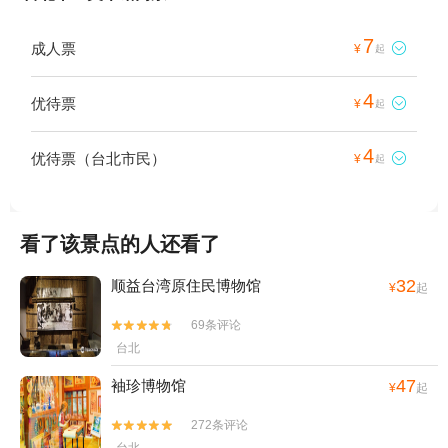
7
成人票

¥
起
4
优待票

¥
起
4
优待票（台北市民）

¥
起
看了该景点的人还看了
32
顺益台湾原住民博物馆
¥
起
69条评论


台北
47
袖珍博物馆
¥
起
272条评论

