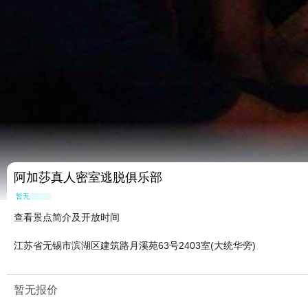
阿加莎真人密室逃脱俱乐部
暂无点评
查看景点简介及开放时间
江苏省无锡市滨湖区建筑路月溪苑63号2403室(大统华旁)
暂无报价