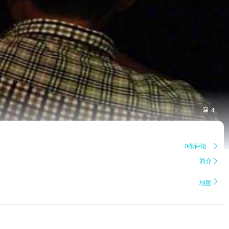

4
0条评论

简介


地图