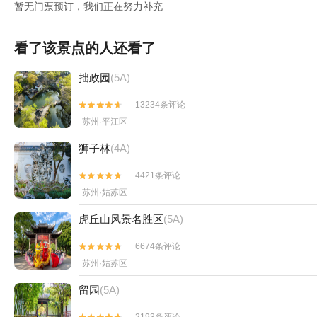
暂无门票预订，我们正在努力补充
看了该景点的人还看了
拙政园
(5A)
13234条评论


苏州·平江区
狮子林
(4A)
4421条评论


苏州·姑苏区
虎丘山风景名胜区
(5A)
6674条评论


苏州·姑苏区
留园
(5A)