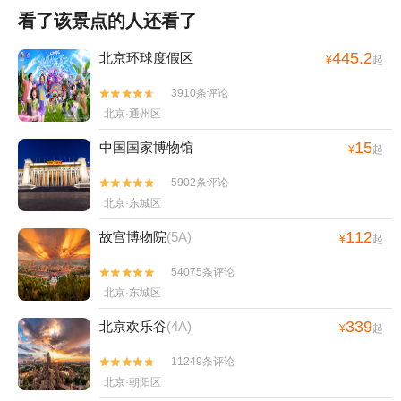
看了该景点的人还看了
445.2
北京环球度假区
¥
起
3910条评论


北京·通州区
15
中国国家博物馆
¥
起
5902条评论


北京·东城区
112
故宫博物院
(5A)
¥
起
54075条评论


北京·东城区
339
北京欢乐谷
(4A)
¥
起
11249条评论


北京·朝阳区