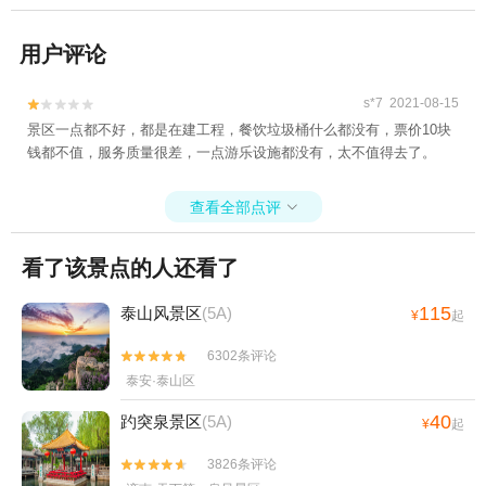
用户评论
s*7 2021-08-15


景区一点都不好，都是在建工程，餐饮垃圾桶什么都没有，票价10块
钱都不值，服务质量很差，一点游乐设施都没有，太不值得去了。
查看全部点评

看了该景点的人还看了
115
泰山风景区
(5A)
¥
起
6302条评论


泰安·泰山区
40
趵突泉景区
(5A)
¥
起
3826条评论

