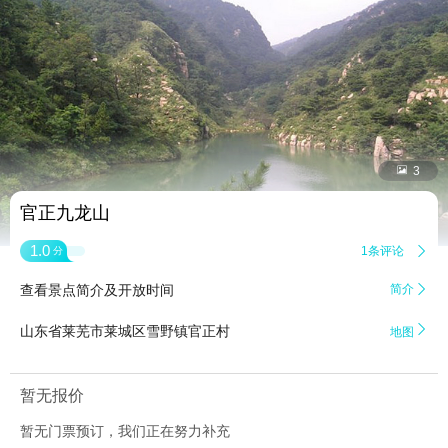


3
官正九龙山
1.0
1条评论

分
查看景点简介及开放时间
简介


山东省莱芜市莱城区雪野镇官正村
地图
暂无报价
暂无门票预订，我们正在努力补充