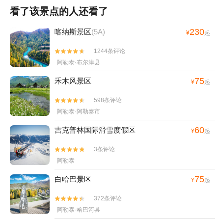
看了该景点的人还看了
230
喀纳斯景区
(5A)
¥
起
1244条评论


阿勒泰·布尔津县
75
禾木风景区
¥
起
598条评论


阿勒泰·阿勒泰市
60
吉克普林国际滑雪度假区
¥
起
3条评论


阿勒泰
75
白哈巴景区
¥
起
372条评论


阿勒泰·哈巴河县