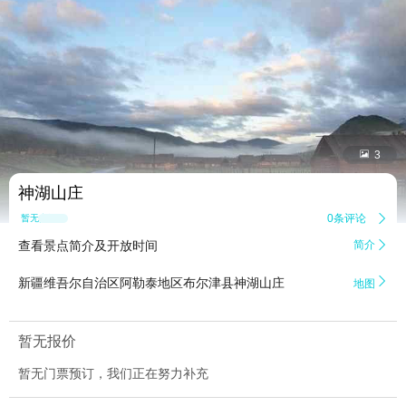


3
神湖山庄
0条评论

暂无点评
查看景点简介及开放时间
简介


新疆维吾尔自治区阿勒泰地区布尔津县神湖山庄
地图
暂无报价
暂无门票预订，我们正在努力补充