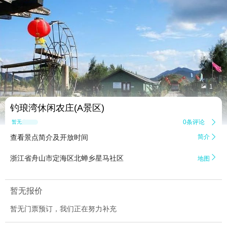


1
钓琅湾休闲农庄(A景区)
0条评论

暂无点评
查看景点简介及开放时间
简介


浙江省舟山市定海区北蝉乡星马社区
地图
暂无报价
暂无门票预订，我们正在努力补充