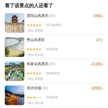
看了该景点的人还看了
58
普陀山风景区
(5A)
¥
起
6713条评论


舟山·普陀区
7
秀山岛景区
¥
起
55条评论


舟山·岱山县
128
朱家尖风景区
(4A)
¥
起
969条评论


舟山·普陀区
200
东沙古镇
(4A)
¥
起
51条评论


舟山·岱山县