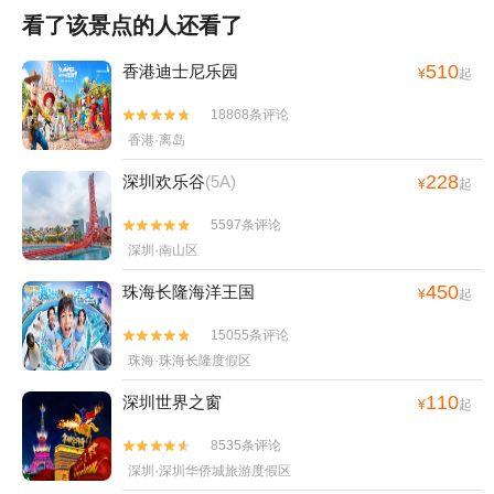
看了该景点的人还看了
510
香港迪士尼乐园
¥
起
18868条评论


香港·离岛
228
深圳欢乐谷
(5A)
¥
起
5597条评论


深圳·南山区
450
珠海长隆海洋王国
¥
起
15055条评论


珠海·珠海长隆度假区
110
深圳世界之窗
¥
起
8535条评论


深圳·深圳华侨城旅游度假区