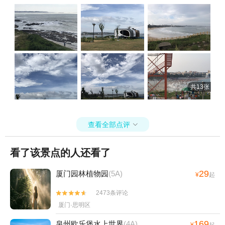
共13张
查看全部点评

看了该景点的人还看了
29
厦门园林植物园
(5A)
¥
起
2473条评论


厦门·思明区
169
泉州欧乐堡水上世界
(4A)