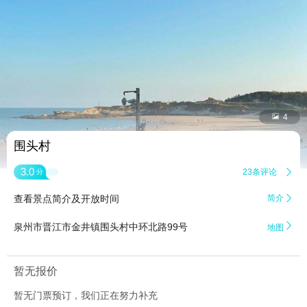


4
围头村
3.0
23条评论

分
查看景点简介及开放时间
简介


泉州市晋江市金井镇围头村中环北路99号
地图
暂无报价
暂无门票预订，我们正在努力补充