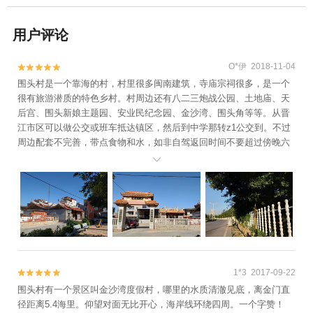
用户评论
O*伊 2018-11-04


围头村是一个靠海的村，村里很多闽南建筑，寺庙宗祠很多，是一个
很有旅游潜质的特色乡村。村周边还有八二三炮战公园、土地庙、天
后宫、围头新娘主题园、安业民纪念园、金沙湾、围头角等等。从晋
江市区可以做公交或班车抵达镇区，然后到中学那转z1公交到。不过
周边配套不完善，带点食物和水，如非自驾返回时间不要超过傍晚六
点，没有车很麻烦。总体可以去看看，很不错。

1*3 2017-09-22


围头村有一个景区叫金沙湾度假村，哪里的水质清澈见底，离金门直
径距离5.4海里。仰望对面无比开心，海岸线环绕四周。一个字赞！