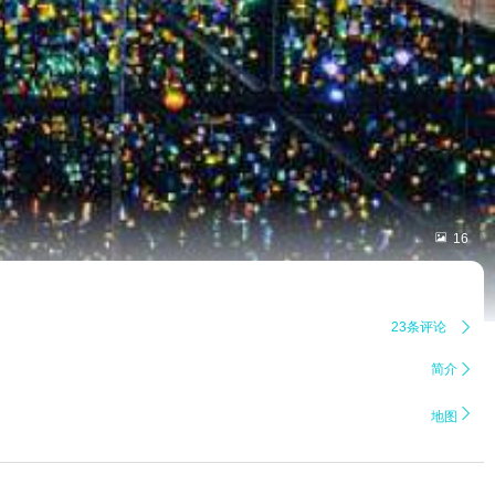

16
23条评论

简介


地图