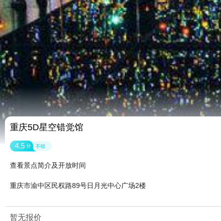
重庆5D星空错觉馆
4.5
分
不错
查看景点简介及开放时间
重庆市渝中区民权路89号日月光中心广场2楼
暂无报价