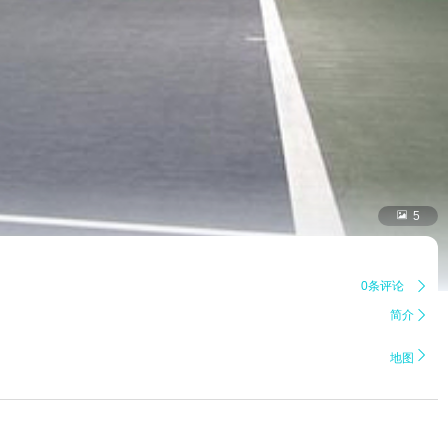

5
0条评论

简介


地图