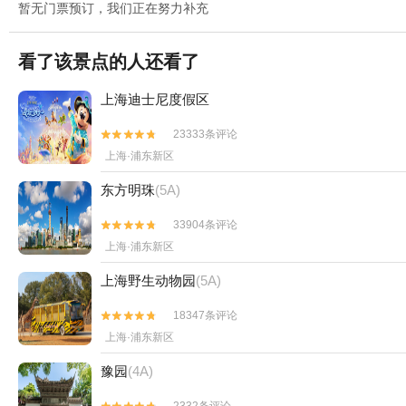
暂无门票预订，我们正在努力补充
看了该景点的人还看了
上海迪士尼度假区
23333条评论


上海·浦东新区
东方明珠
(5A)
33904条评论


上海·浦东新区
上海野生动物园
(5A)
18347条评论


上海·浦东新区
豫园
(4A)