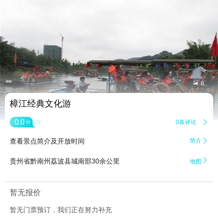


6
樟江经典文化游
0.0
0条评论

分
查看景点简介及开放时间
简介


贵州省黔南州荔波县城南部30余公里
地图
暂无报价
暂无门票预订，我们正在努力补充