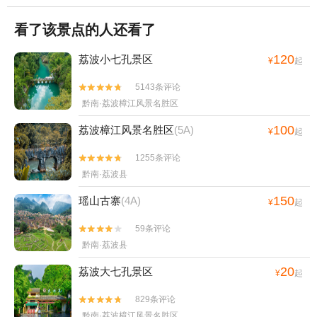
看了该景点的人还看了
120
荔波小七孔景区
¥
起
5143条评论


黔南·荔波樟江风景名胜区
100
荔波樟江风景名胜区
(5A)
¥
起
1255条评论


黔南·荔波县
150
瑶山古寨
(4A)
¥
起
59条评论


黔南·荔波县
20
荔波大七孔景区
¥
起
829条评论


黔南·荔波樟江风景名胜区