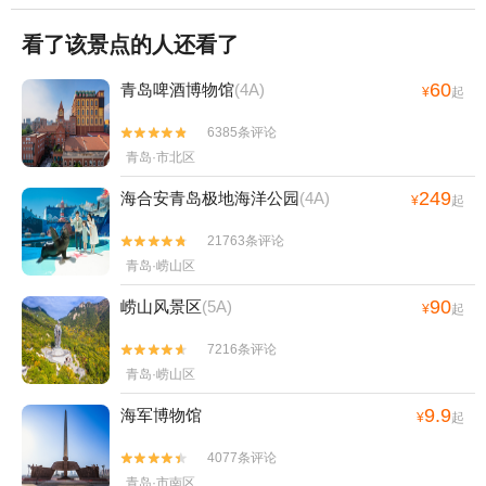
看了该景点的人还看了
60
青岛啤酒博物馆
(4A)
¥
起
6385条评论


青岛·市北区
249
海合安青岛极地海洋公园
(4A)
¥
起
21763条评论


青岛·崂山区
90
崂山风景区
(5A)
¥
起
7216条评论


青岛·崂山区
9.9
海军博物馆
¥
起
4077条评论


青岛·市南区