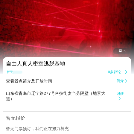


5
自由人真人密室逃脱基地
0条评论

暂无点评
查看景点简介及开放时间
简介

山东省青岛市辽宁路277号科技街麦当劳隔壁（地景大
地图
道）

暂无报价
暂无门票预订，我们正在努力补充