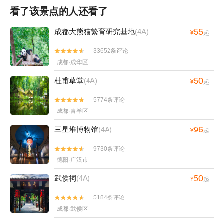
看了该景点的人还看了
55
成都大熊猫繁育研究基地
(4A)
¥
起
33652条评论


成都·成华区
50
杜甫草堂
(4A)
¥
起
5774条评论


成都·青羊区
96
三星堆博物馆
(4A)
¥
起
9730条评论


德阳·广汉市
50
武侯祠
(4A)
¥
起
5184条评论


成都·武侯区