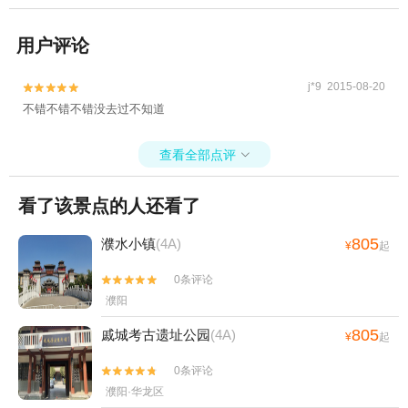
用户评论
j*9 2015-08-20


不错不错不错没去过不知道
查看全部点评

看了该景点的人还看了
805
濮水小镇
(4A)
¥
起
0条评论


濮阳
805
戚城考古遗址公园
(4A)
¥
起
0条评论


濮阳·华龙区