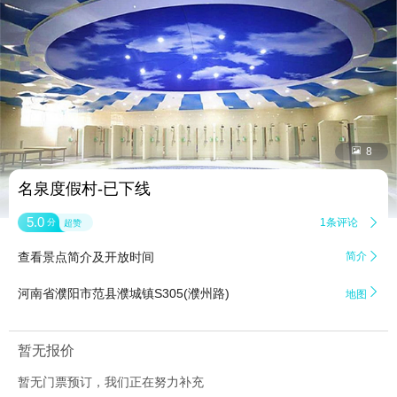


8
名泉度假村-已下线
5.0
1条评论

分
超赞
查看景点简介及开放时间
简介


河南省濮阳市范县濮城镇S305(濮州路)
地图
暂无报价
暂无门票预订，我们正在努力补充