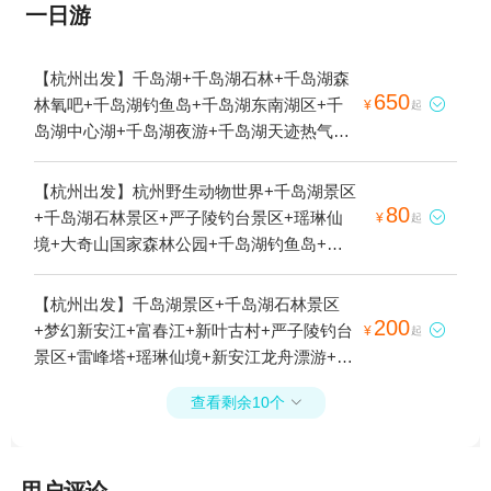
一日游
【杭州出发】千岛湖+千岛湖石林+千岛湖森
650
林氧吧+千岛湖钓鱼岛+千岛湖东南湖区+千

¥
起
岛湖中心湖+千岛湖夜游+千岛湖天迹热气球
+千岛湖天屿+千岛湖天翔动力伞基地1日游
【杭州出发】杭州野生动物世界+千岛湖景区
80
+千岛湖石林景区+严子陵钓台景区+瑶琳仙

¥
起
境+大奇山国家森林公园+千岛湖钓鱼岛+灵
栖洞天+千岛湖东南湖区+良渚古城遗址公园
+千岛湖中心湖区+千岛湖夜游+瑶琳国家森
【杭州出发】千岛湖景区+千岛湖石林景区
林公园+千岛湖直升机体验+天屿山观景台
200
+梦幻新安江+富春江+新叶古村+严子陵钓台

¥
起
+千岛湖游船+新安江1日游
景区+雷峰塔+瑶琳仙境+新安江龙舟漂游+新
安江铜官峡+大慈岩风景区+严子陵钓台-已下
查看剩余10个

线+千岛湖森林氧吧+九咆界风景区+珍珠流
香+梅峰岛--下线+千岛湖钓鱼岛+千岛湖好运
岛+灵栖洞+新安江水电站+千岛湖啤酒博物
用户评论
院+建德骑龙峡谷漂流+桐庐蜂之语蜜蜂王国