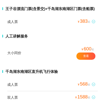
王子谷漂流门票(含景交)+千岛湖东南湖区门票(含船票)
383
成人票

¥
起
人工讲解服务
600
¥
起
大小同价
查看
千岛湖东南湖区直升机飞行体验
568
成人票

¥
起
1588
双人票

¥
起