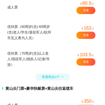
80.5
¥
起
成人票
查看
优待票（60周岁(含)-69周岁
162
¥
起
(含)老人/学生/退役军人/杭州
查看
市见义勇为人员）
优待票（70周岁(含)以上老
103.5
¥
起
人/现役军人/残疾人/记者/导
查看
游）
查看剩余2个

黄山尖门票+豪华快艇票+黄山尖往返缆车
350
¥
起