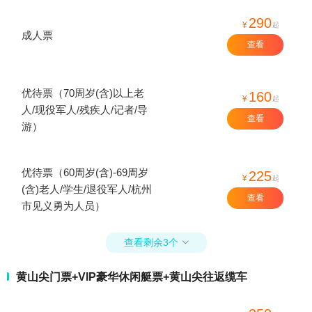
290
¥
起
成人票
查看
优待票（70周岁(含)以上老
160
¥
起
人/现役军人/残疾人/记者/导
查看
游）
优待票（60周岁(含)-69周岁
225
¥
起
(含)老人/学生/退役军人/杭州
查看
市见义勇为人员）
查看剩余3个

黄山尖门票+VIP豪华休闲艇票+黄山尖往返缆车