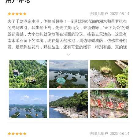
+千岛湖东南湖区+千岛湖龙川湾+印象富春
江+七里扬帆+富阳龙潭瀑布+千岛湖云濛溪
去哪儿用户 2025-08-14


+千岛湖中心湖区+建德杨村桥草莓苑+新安
去了千岛湖东南湖，体验感超棒！一到那就被清澈的湖水和星罗棋布
的岛屿吸引。我坐船上岛，先去了黄山尖，登顶俯瞰，“天下为公”的奇
江月亮岛+千岛湖夜游+桐庐桃源谷拓展基地
景超震撼，大小岛屿就像散落在湖面的珍珠。接着去天池岛，这里有
+富阳奥普乐欢乐水世界+建德市康庆渔家灯
南宋采石留下的深坑，现在是天然水池，周边绿树成荫，仿佛世外桃
火休闲农庄+雪水岭景区+桐庐海博水世界
源。最后到桂花岛，野桂丛生，还有可爱的猴群，特别有趣。真的强
+桐庐漂流+杭州建德大慈岩景区恺玥真人CS
烈推荐大家来感受一番！

基地+新安江水世界+千岛湖泼水节+桐庐富
春绿岛+千岛湖马术公园+千岛湖品鲜渔庄
+千岛湖大厦酒店+千岛湖丽景酒店+建德皇
爵洲际大酒店+千岛湖鱼飘香+千岛湖鱼鳌食
府+桐庐鸬鹚湾+桐庐海博大酒店+天物坊陶
艺馆（富阳店）+千岛湖微公交+瑶琳国家森
林公园+富阳军乐真人CS（新沙岛基地）+富
阳军乐真人CS（野生动物世界基地）+建德
果蔬乐园+浙江富春江咕噜咕噜岛湿地公园
+千岛湖大桥+月光岛（五龙岛）+千岛湖天
迹热气球+梅峰岛+桐庐珊瑚岭乡村旅游度假
去哪儿用户 2025-08-14

