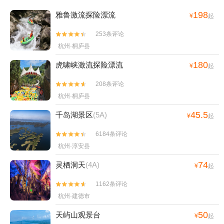
岛湖西南湖区+富阳沸腾坝景区+富阳水上乐
198
雅鲁激流探险漂流
¥
起
园+富阳城市森林公园+新安江+梦幻新安江
夜游码头+桐庐山湾湾激流探险漂流+浙江省
253条评论


杭州市淳安县秀湖路千岛湖啤酒小镇西南侧
杭州·桐庐县
约600米-已下线+千岛湖灯塔+秀水街+富阳万
180
虎啸峡激流探险漂流
达游乐场+新安江+千岛湖啤酒温泉+千岛湖
¥
起
中心湖区明豪水上乐园1日游
208条评论


杭州·桐庐县
45.5
千岛湖景区
(5A)
¥
起
6184条评论


杭州·淳安县
74
灵栖洞天
(4A)
¥
起
1162条评论


杭州·建德市
50
天屿山观景台
¥
起