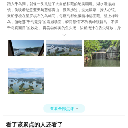
区+武圣峡漂流+千岛湖淳衢食府+千岛湖文
踏入千岛湖，就像一头扎进了大自然私藏的绝美画境。湖水澄澈如
渊狮城度假区+桐庐剧院+千岛湖海洋馆+大
镜，倒映着悠悠蓝天与葱郁青山，微风拂过，波光粼粼，撩人心弦。
奇山疯狂森林主题乐园+建德农夫山泉生产基
乘船穿梭在星罗棋布的岛屿间，每座岛都似藏着神秘宝藏。登上梅峰
地+大慈岩寺+千岛湖中心湖区休闲艇（中心
岛，俯瞰那“千岛竞秀”的震撼场面，瞬间领悟“不到梅峰观群岛，不识
千岛真面目”的妙处 。再尝尝鲜美的鱼头汤，浓郁汤汁在舌尖绽放，身
湖旅游码头）+幸福部落+江南大冰洞+千岛
心都被这趟旅行治愈。

湖鱼博馆+天屿山观景台+建德千岛湖直升机
低空游览+建德千岛湖通用机场+山湾湾激流
探险+千岛湖睦剧专场+杭州生仙里国际滑雪
场+金家山滑翔伞基地+雪山激流回旋漂流
+千岛湖龙晨水搏乐园+建德富春俱舍+千岛
湖游船+快网网球俱乐部(普陀建德花园球
场)+新安江景区《江清月近人》实景演艺+千
岛湖天翔动力滑翔伞+建德航空小镇+梦幻千
岛湖·时光隧道+桐庐生仙里风景区+桐庐萝卜
洲飞行营地+五彩富阳景秀航空飞行营地+富
阳滑雪游乐园+天溪谷景区+富春江夜游+鹤
查看全部点评

彩乐园+驼峰建德千岛湖跳伞基地+富阳龙鳞
坝景区+千岛湖植物园+桐庐魏丰水上乐园
看了该景点的人还看了
+千岛湖骑野骑行公园+千岛湖啤酒小镇+千