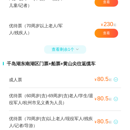
查看
儿童/记者）
230
¥
起
优待票（70周岁以上老人/军
人/残疾人）
查看
查看剩余1个

千岛湖东南湖区门票+船票+黄山尖往返缆车
80.5
成人票

¥
起
优待票（60周岁(含)-69周岁(含)老人/学生/退
80.5

¥
起
役军人/杭州市见义勇为人员）
优待票（70周岁(含)以上老人/现役军人/残疾
80.5

¥
起
人/记者/导游）