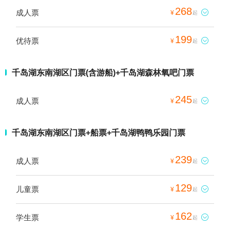
268
成人票

¥
起
199
优待票

¥
起
千岛湖东南湖区门票(含游船)+千岛湖森林氧吧门票
245
成人票

¥
起
千岛湖东南湖区门票+船票+千岛湖鸭鸭乐园门票
239
成人票

¥
起
129
儿童票

¥
起
162
学生票

¥
起