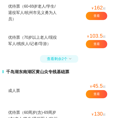
优待票（60-69岁老人/学生/
162
¥
起
退役军人/杭州市见义勇为人
查看
员）
103.5
¥
起
优待票（70岁以上老人/现役
军人/残疾人/记者/导游）
查看
查看剩余2个

千岛湖东南湖区黄山尖专线基础票
45.5
¥
起
成人票
查看
优待票（60周岁(含)-69周岁
130
¥
起