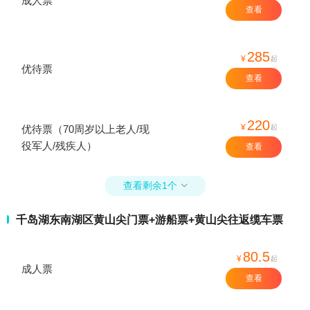
成人票
查看
285
¥
起
优待票
查看
220
¥
起
优待票（70周岁以上老人/现
役军人/残疾人）
查看
查看剩余1个

千岛湖东南湖区黄山尖门票+游船票+黄山尖往返缆车票
80.5
¥
起
成人票
查看