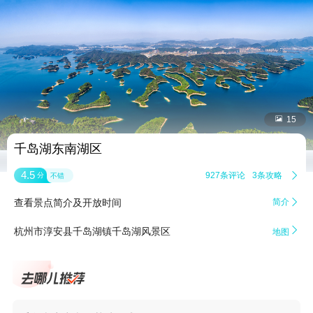


15
千岛湖东南湖区
4.5
927条评论
3条攻略

分
不错
查看景点简介及开放时间
简介


杭州市淳安县千岛湖镇千岛湖风景区
地图