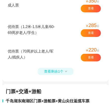
350
¥
起
成人票
查看
285
¥
起
优待票（1.2米-1.5米儿童/60-
69周岁老人/学生）
查看
220
¥
起
优待票（70周岁以上老人/军
人/残疾人）
查看
查看剩余1个

门票+交通+游船
千岛湖东南湖区门票+游船票+黄山尖往返缆车票