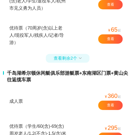
(含)老人/学生/退役军人/杭州
查看
市见义勇为人员）
优待票（70周岁(含)以上老
65
¥
起
人/现役军人/残疾人/记者/导
查看
游）
查看剩余2个

千岛湖希尔顿休闲艇俱乐部游艇票+东南湖区门票+黄山尖
往返缆车票
360
¥
起
成人票
查看
优待票（学生/60(含)-69(含)
295
¥
起
周岁老人/1.2(不含)-1.5(含)米