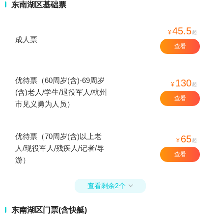
东南湖区基础票
45.5
¥
起
成人票
查看
优待票（60周岁(含)-69周岁
130
¥
起
(含)老人/学生/退役军人/杭州
查看
市见义勇为人员）
优待票（70周岁(含)以上老
65
¥
起
人/现役军人/残疾人/记者/导
查看
游）
查看剩余2个

东南湖区门票(含快艇)