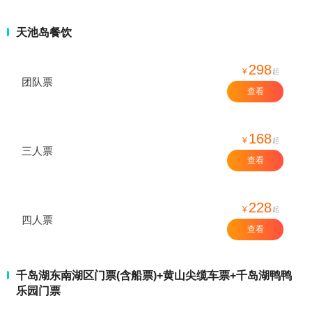
天池岛餐饮
298
¥
起
团队票
查看
168
¥
起
三人票
查看
228
¥
起
四人票
查看
千岛湖东南湖区门票(含船票)+黄山尖缆车票+千岛湖鸭鸭
乐园门票