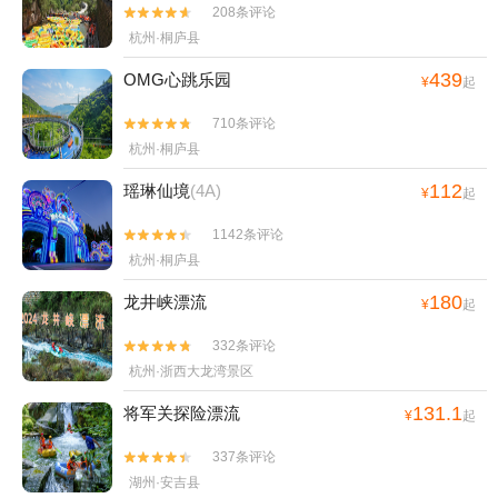
252条评论


杭州·桐庐县
98
虎啸峡激流探险漂流
¥
起
208条评论


杭州·桐庐县
439
OMG心跳乐园
¥
起
710条评论


杭州·桐庐县
112
瑶琳仙境
(4A)
¥
起
1142条评论


杭州·桐庐县
180
龙井峡漂流
¥
起
332条评论


杭州·浙西大龙湾景区