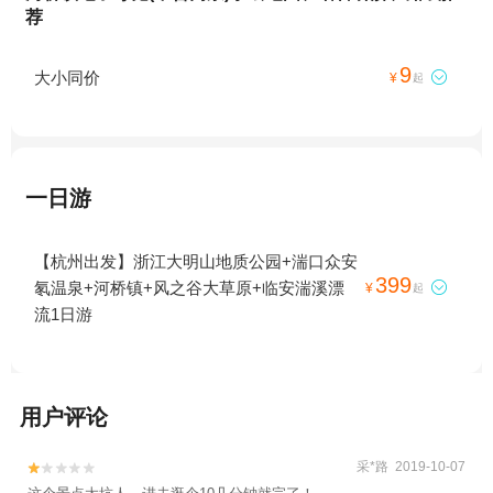
荐
9
大小同价

¥
起
一日游
【杭州出发】浙江大明山地质公园+湍口众安
399
氡温泉+河桥镇+风之谷大草原+临安湍溪漂

¥
起
流1日游
用户评论
采*路 2019-10-07

