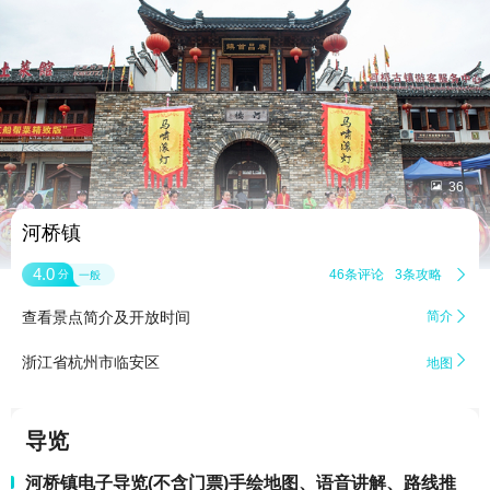


36
河桥镇
4.0
46条评论
3条攻略

分
一般
查看景点简介及开放时间
简介


浙江省杭州市临安区
地图
导览
河桥镇电子导览(不含门票)手绘地图、语音讲解、路线推