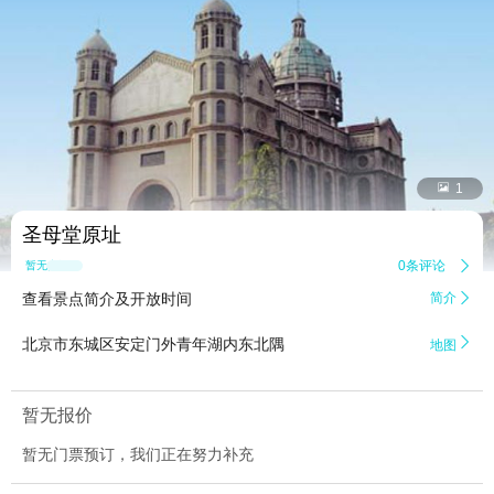


1
圣母堂原址
0条评论

暂无点评
查看景点简介及开放时间
简介


北京市东城区安定门外青年湖内东北隅
地图
暂无报价
暂无门票预订，我们正在努力补充