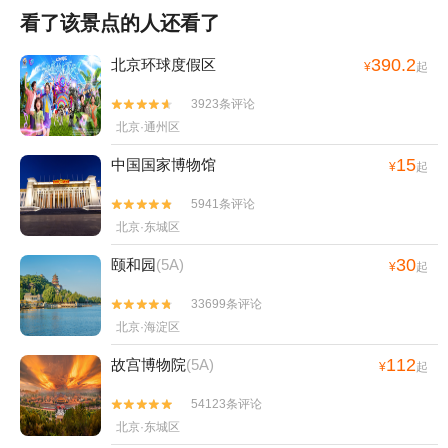
看了该景点的人还看了
390.2
北京环球度假区
¥
起
3923条评论


北京·通州区
15
中国国家博物馆
¥
起
5941条评论


北京·东城区
30
颐和园
(5A)
¥
起
33699条评论


北京·海淀区
112
故宫博物院
(5A)
¥
起
54123条评论


北京·东城区