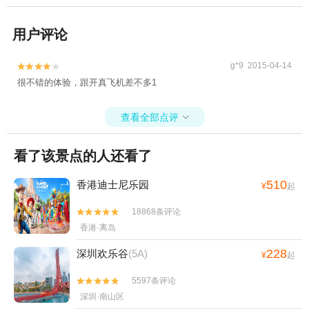
用户评论
g*9 2015-04-14


很不错的体验，跟开真飞机差不多1
查看全部点评

看了该景点的人还看了
510
香港迪士尼乐园
¥
起
18868条评论


香港·离岛
228
深圳欢乐谷
(5A)
¥
起
5597条评论


深圳·南山区