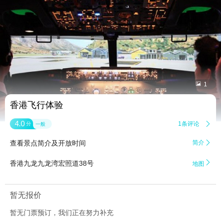


1
香港飞行体验
4.0
1条评论

分
一般
查看景点简介及开放时间
简介


香港九龙九龙湾宏照道38号
地图
暂无报价
暂无门票预订，我们正在努力补充