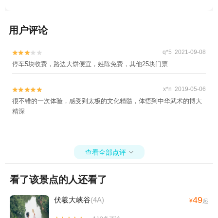
用户评论
q*5 2021-09-08


停车5块收费，路边大饼便宜，姓陈免费，其他25块门票
x*n 2019-05-06


很不错的一次体验，感受到太极的文化精髓，体悟到中华武术的博大
精深
查看全部点评

看了该景点的人还看了
49
伏羲大峡谷
(4A)
¥
起