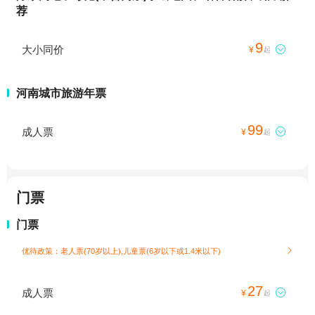
荐
9
大小同价

¥
起
河南城市旅游年票
99
成人票

¥
起
门票
门票
优待政策：老人票(70岁以上),儿童票(6岁以下或1.4米以下)

27
成人票

¥
起