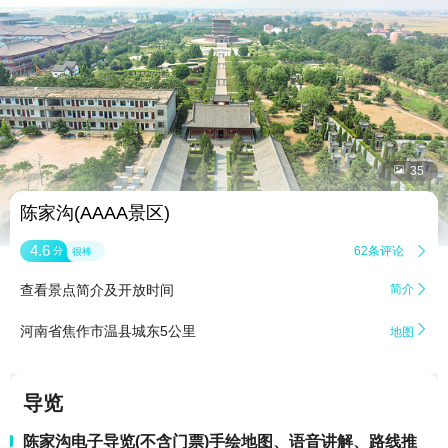


35
陈家沟(AAAA景区)
4.6
62条评论

分
很棒
查看景点简介及开放时间
简介


河南省焦作市温县城东5公里
地图
导览
陈家沟电子导览(不含门票)手绘地图、语音讲解、路线推