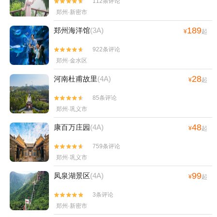
112条评论


郑州·新密市
189
郑州海洋馆
(3A)
¥
起
922条评论


郑州·金水区
28
河南杜甫故里
(4A)
¥
起
85条评论


郑州·巩义市
48
康百万庄园
(4A)
¥
起
759条评论


郑州·巩义市
99
凤泉湖景区
(4A)
¥
起
3条评论


郑州·新密市