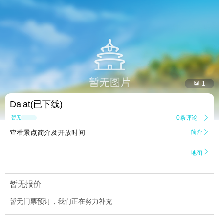


1
Dalat(已下线)
0条评论

暂无点评
查看景点简介及开放时间
简介


地图
暂无报价
暂无门票预订，我们正在努力补充