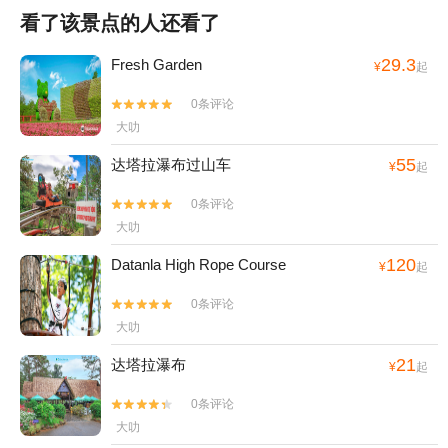
看了该景点的人还看了
29.3
Fresh Garden
¥
起
0条评论


大叻
55
达塔拉瀑布过山车
¥
起
0条评论


大叻
120
Datanla High Rope Course
¥
起
0条评论


大叻
21
达塔拉瀑布
¥
起
0条评论


大叻