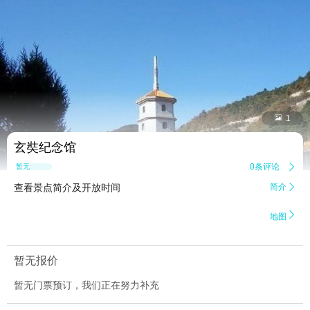


1
玄奘纪念馆
0条评论

暂无点评
查看景点简介及开放时间
简介


地图
暂无报价
暂无门票预订，我们正在努力补充