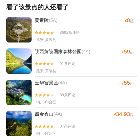
看了该景点的人还看了
0
黄帝陵
(5A)
¥
起
3692条评论


延安·黄陵县
59
陕西黄陵国家森林公园
(4A)
¥
起
91条评论


延安·黄陵县
55
玉华宫景区
(4A)
¥
起
89条评论


铜川·印台区
34.93
照金香山
(4A)
¥
起
87条评论


铜川·耀州区