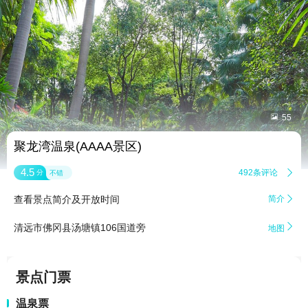


55
聚龙湾温泉(AAAA景区)
4.5
492条评论

分
不错
查看景点简介及开放时间
简介


清远市佛冈县汤塘镇106国道旁
地图
景点门票
温泉票