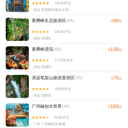
200条评论


清远·玄真峡谷嬉水王国
98
黄腾峡生态旅游区
(4A)
¥
起
226条评论


清远·清城区
138
黄腾峡漂流
(4A)
¥
起
2170条评论


清远·清城区
78
清远笔架山旅游度假区
(3A)
¥
起
209条评论


清远·清新区
188
广州融创水世界
(4A)
¥
起
83条评论


广州·广州融创文旅城