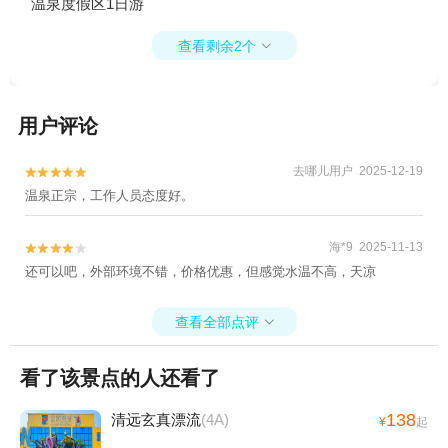
温泉度假区1日游
查看剩余2个

用户评论
去哪儿用户 2025-12-19


温泉正宗，工作人员态度好。
海*9 2025-11-13


还可以吧，外部环境不错，价格优惠，但感觉水温不高，天凉
查看全部点评

看了该景点的人还看了
138
清远玄真漂流
(4A)
¥
起