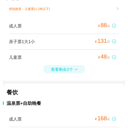
优待政策：儿童票(1.2米以下)

88
成人票

¥
起
131
亲子票1大1小

¥
起
48
儿童票

¥
起
查看剩余2个

餐饮
温泉票+自助晚餐
168
成人票

¥
起