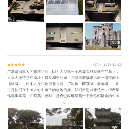
共9张
你*用 2018-10-20


广岛是日本人的悲情之地，因为人类第一个核爆实战就落在广岛上，
日本人还特意在原址上建立和平公园，并保留着核爆后唯一遗留的圆
顶废墟。可日本人是否记得北大营，卢沟桥，南京城，潘家峪……那
可是他们在中国人心中留下的永远的痛。我们不想以牙还牙，但希望
你尊重事实，在祭奠亡灵时，是否也应该祭奠一下被你们屠杀的中国
亡灵。
