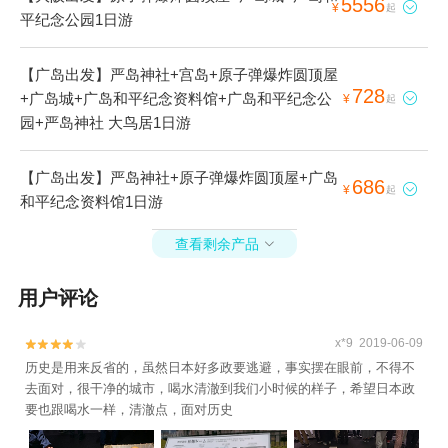
5556

¥
起
平纪念公园1日游
【广岛出发】严岛神社+宫岛+原子弹爆炸圆顶屋
728
+广岛城+广岛和平纪念资料馆+广岛和平纪念公

¥
起
园+严岛神社 大鸟居1日游
【广岛出发】严岛神社+原子弹爆炸圆顶屋+广岛
686

¥
起
和平纪念资料馆1日游
查看剩余产品

用户评论
x*9 2019-06-09


历史是用来反省的，虽然日本好多政要逃避，事实摆在眼前，不得不
去面对，很干净的城市，喝水清澈到我们小时候的样子，希望日本政
要也跟喝水一样，清澈点，面对历史