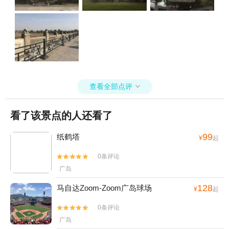
查看全部点评

看了该景点的人还看了
99
纸鹤塔
¥
起
0条评论


广岛
128
马自达Zoom-Zoom广岛球场
¥
起
0条评论


广岛