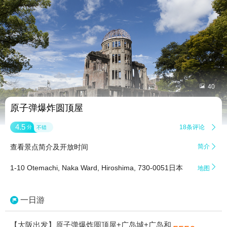


40
原子弹爆炸圆顶屋
4.5
18条评论

分
不错
查看景点简介及开放时间
简介


1-10 Otemachi, Naka Ward, Hiroshima, 730-0051日本
地图
一日游
【大阪出发】原子弹爆炸圆顶屋+广岛城+广岛和