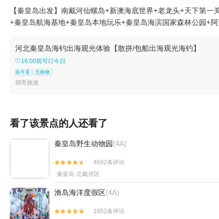
【秦皇岛出发】南戴河仙螺岛+新澳海底世界+老龙头+天下第一
+秦皇岛航海基地+秦皇岛本地玩乐+秦皇岛海滨国家森林公园+阿
河北秦皇岛海钓出海观光体验【散拼/包船出海观光海钓】
16:00前可订今日
条件退
无购物
胡哥旅游
看了该景点的人还看了
秦皇岛野生动物园
(4A)
4692条评论


秦皇岛·北戴河区
渔岛海洋度假区
(4A)
1852条评论

