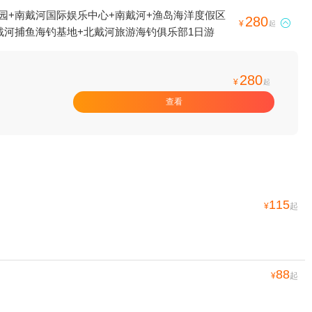
园+南戴河国际娱乐中心+南戴河+渔岛海洋度假区
280

¥
起
戴河捕鱼海钓基地+北戴河旅游海钓俱乐部1日游
280
¥
起
查看
115
¥
起
88
¥
起