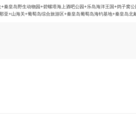
关+秦皇岛野生动物园+碧螺塔海上酒吧公园+乐岛海洋王国+鸽子窝公
那亚+山海关+葡萄岛综合旅游区+秦皇岛葡萄岛海钓基地+秦皇岛北