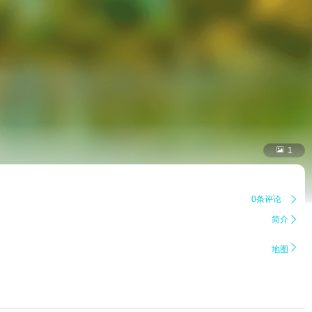

1
0条评论

简介


地图