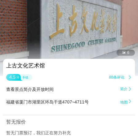


6
上古文化艺术馆
4.5
80条评论

分
不错
查看景点简介及开放时间
简介


福建省厦门市湖里区环岛干道4707~4711号
地图
暂无报价
暂无门票预订，我们正在努力补充