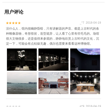
用户评论
_*7 2018-04-19


没什么人，馆内很幽静昏暗，只有讲解器的声音。都是上古时代的各
种雕像器物，奇形怪状，造型诡异，让人看了心里有些毛毛的。场馆
很大文物很多，还是值得来参观的，静静地欣赏上古时代的文化，沉
淀一下，可能会有点枯燥无趣，偶尔也需要来看看这种博物馆。
q*9 2018-04-19

