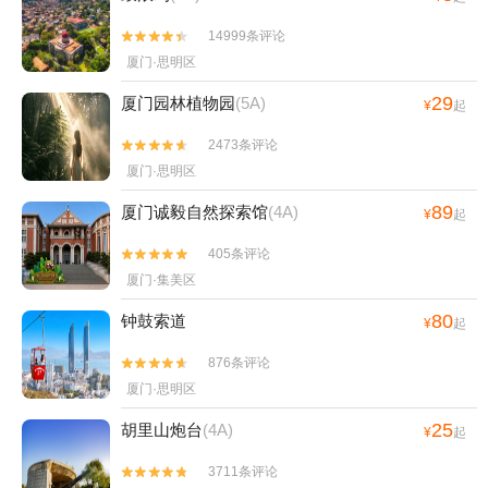
14999条评论


厦门·思明区
29
厦门园林植物园
(5A)
¥
起
2473条评论


厦门·思明区
89
厦门诚毅自然探索馆
(4A)
¥
起
405条评论


厦门·集美区
80
钟鼓索道
¥
起
876条评论


厦门·思明区
25
胡里山炮台
(4A)
¥
起
3711条评论

