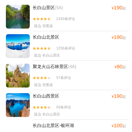
查看全部点评

看了该景点的人还看了
190
长白山景区
(5A)
¥
起
2160条评论


延边·安图县
190
长白山北景区
¥
起
1256条评论


延边·长白山景区
90
聚龙火山石林景区
(4A)
¥
起
57条评论


延边·安图县
190
长白山西景区
¥
起