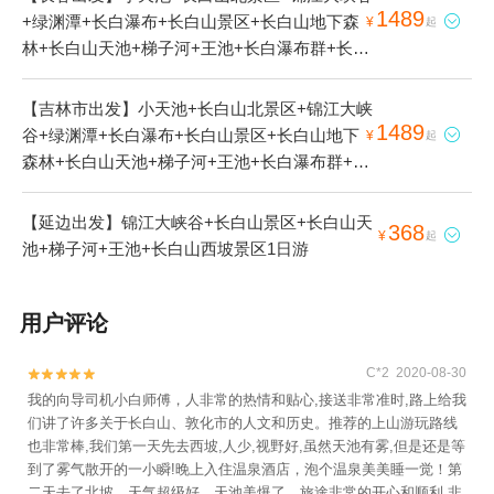
1489
+绿渊潭+长白瀑布+长白山景区+长白山地下森

¥
起
林+长白山天池+梯子河+王池+长白瀑布群+长白
山西景区+聚龙温泉群+银环湖+长白山西坡2日
游
【吉林市出发】小天池+长白山北景区+锦江大峡
1489
谷+绿渊潭+长白瀑布+长白山景区+长白山地下

¥
起
森林+长白山天池+梯子河+王池+长白瀑布群+长
白山西景区+聚龙温泉群+银环湖+长白山西坡2
日游
【延边出发】锦江大峡谷+长白山景区+长白山天
368

¥
起
池+梯子河+王池+长白山西坡景区1日游
用户评论
C*2 2020-08-30


我的向导司机小白师傅，人非常的热情和贴心,接送非常准时,路上给我
们讲了许多关于长白山、敦化市的人文和历史。推荐的上山游玩路线
也非常棒,我们第一天先去西坡,人少,视野好,虽然天池有雾,但是还是等
到了雾气散开的一小瞬!晚上入住温泉酒店，泡个温泉美美睡一觉！第
二天去了北坡，天气超级好，天池美爆了，旅途非常的开心和顺利,非