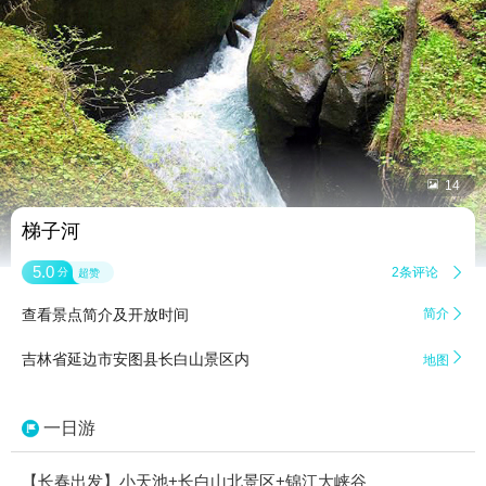


14
梯子河
5.0
2条评论

分
超赞
查看景点简介及开放时间
简介


吉林省延边市安图县长白山景区内
地图
一日游
【长春出发】小天池+长白山北景区+锦江大峡谷