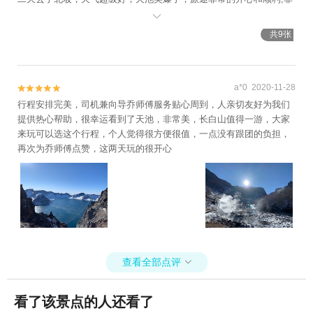
常感谢小白师傅一路接送和陪伴！推荐大家找小白师傅[ThumbsUp][T

humbsUp][ThumbsUp][ThumbsUp]
共9张
a*0 2020-11-28


行程安排完美，司机兼向导乔师傅服务贴心周到，人亲切友好为我们
提供热心帮助，很幸运看到了天池，非常美，长白山值得一游，大家
来玩可以选这个行程，个人觉得很方便很值，一点没有跟团的负担，
再次为乔师傅点赞，这两天玩的很开心