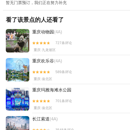
暂无门票预订，我们正在努力补充
看了该景点的人还看了
重庆动物园
(4A)
727条评论


重庆·九龙坡区
重庆欢乐谷
(4A)
589条评论


重庆·渝北区
重庆玛雅海滩水公园
701条评论


重庆·渝北区
长江索道
(4A)