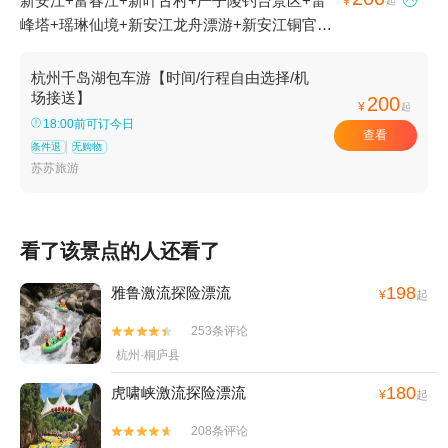
新安江+富春江+新叶古村+严子陵钓台景区+雷

¥
起
峰塔+瑶琳仙境+新安江龙舟漂游+新安江铜官峡
+大慈岩风景区+严子陵钓台-已下线+千岛湖森林
氧吧+九咆界风景区+珍珠流香+梅峰岛--下线+千
杭州千岛湖包车游【时间/行程自由选择/机
岛湖钓鱼岛+千岛湖好运岛+灵栖洞+新安江水电
场接送】
200
¥
起
站+千岛湖啤酒博物院+建德骑龙峡谷漂流+桐庐
18:00前可订今日
查看
蜂之语蜜蜂王国+千岛湖东南湖区+千岛湖龙川湾
条件退
无购物
+印象富春江+七里扬帆+富阳龙潭瀑布+千岛湖
苏苏旅游
云濛溪+千岛湖中心湖区+建德杨村桥草莓苑+新
安江月亮岛+千岛湖夜游+桐庐桃源谷拓展基地
+富阳奥普乐欢乐水世界+建德市康庆渔家灯火休
看了该景点的人还看了
闲农庄+雪水岭景区+桐庐海博水世界+桐庐漂流
+杭州建德大慈岩景区恺玥真人CS基地+新安江
198
雅鲁激流探险漂流
¥
起
水世界+千岛湖泼水节+桐庐富春绿岛+千岛湖马
253条评论


术公园+千岛湖品鲜渔庄+千岛湖大厦酒店+千岛
杭州·桐庐县
湖丽景酒店+建德皇爵洲际大酒店+千岛湖鱼飘香
+千岛湖鱼鳌食府+桐庐鸬鹚湾+桐庐海博大酒店
180
虎啸峡激流探险漂流
¥
起
+天物坊陶艺馆（富阳店）+千岛湖微公交+瑶琳
208条评论
国家森林公园+富阳军乐真人CS（新沙岛基地）

