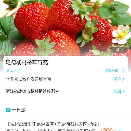


2
建德杨村桥草莓苑
0条评论

暂无点评
查看景点简介及开放时间
简介


浙江省建德市杨村桥镇梓源村
地图
一日游
【杭州出发】千岛湖景区+千岛湖石林景区+梦幻
200