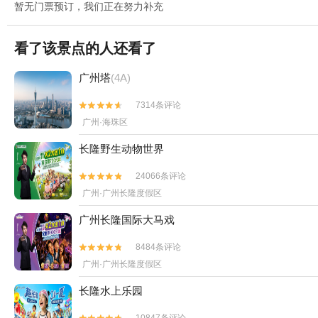
暂无门票预订，我们正在努力补充
看了该景点的人还看了
广州塔
(4A)
7314条评论


广州·海珠区
长隆野生动物世界
24066条评论


广州·广州长隆度假区
广州长隆国际大马戏
8484条评论


广州·广州长隆度假区
长隆水上乐园