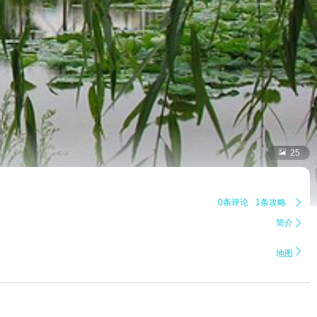

25
0条评论
1条攻略

简介


地图