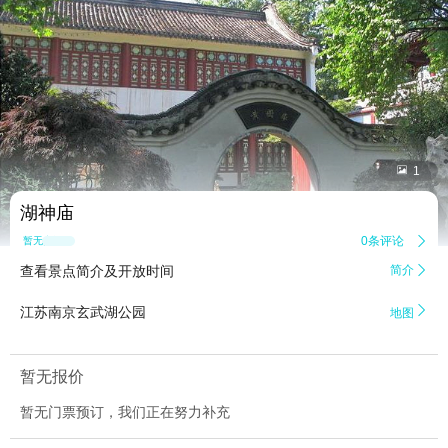


1
湖神庙
0条评论

暂无点评
查看景点简介及开放时间
简介


江苏南京玄武湖公园
地图
暂无报价
暂无门票预订，我们正在努力补充