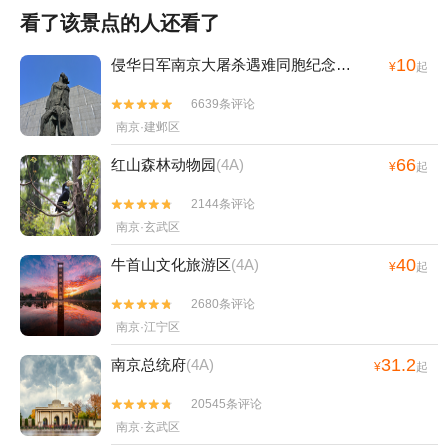
看了该景点的人还看了
10
侵华日军南京大屠杀遇难同胞纪念馆
(4A)
¥
起
6639条评论


南京·建邺区
66
红山森林动物园
(4A)
¥
起
2144条评论


南京·玄武区
40
牛首山文化旅游区
(4A)
¥
起
2680条评论


南京·江宁区
31.2
南京总统府
(4A)
¥
起
20545条评论


南京·玄武区