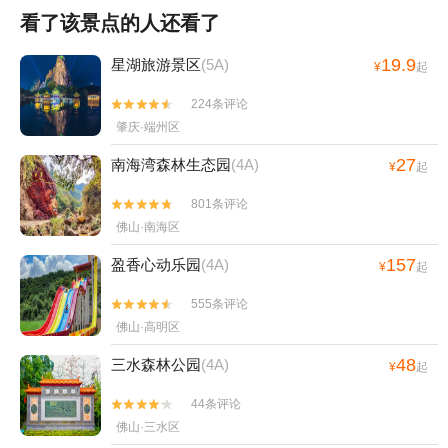
看了该景点的人还看了
19.9
星湖旅游景区
(5A)
¥
起
224条评论


肇庆·端州区
27
南海湾森林生态园
(4A)
¥
起
801条评论


佛山·南海区
157
盈香心动乐园
(4A)
¥
起
555条评论


佛山·高明区
48
三水森林公园
(4A)
¥
起
44条评论


佛山·三水区