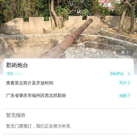


2
郡岗炮台
0条评论

暂无点评
查看景点简介及开放时间
简介


广东省肇庆市端州区西北郊郡岗
地图
暂无报价
暂无门票预订，我们正在努力补充