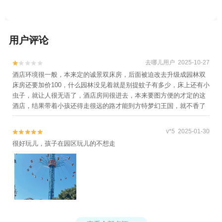
仙境天柱山+厦门老院子景区+厦门方特东方
神画+厦门方特水上乐园+厦门方特旅游度假
区+福建天柱山欢乐大世界+顶上乡村+泉州
用户评论
欧乐堡海洋王国乐园+厦门灵玲动物王国+厦
门之眼海上摩天轮+泉州欧乐堡童话世界+彩
去哪儿用户 2025-10-27


虹沙滩+泉州欧乐堡度假区1日游
酒店环境很一般，本来定的诚景双床房，后面被迫改去升级成园林双
床房还要加价100，什么园林没见着就是别提蚊子有多少，床上还有小
虫子，就让人很无语了，酒店房间很进去，本来要图方便的才定的这
酒店，结果带着小孩还得走很远的路才能到方特梦幻王国，就不香了
v*5 2025-01-30


很好玩儿，孩子在园区玩儿的不想走