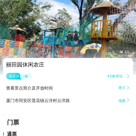


43
丽田园休闲农庄
4.0
43条评论

分
一般
查看景点简介及开放时间
简介


厦门市同安区莲花镇云洋村云洋路
地图
门票
通票