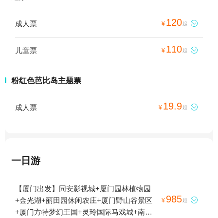
120
成人票

¥
起
110
儿童票

¥
起
粉红色芭比岛主题票
19.9
成人票

¥
起
一日游
【厦门出发】同安影视城+厦门园林植物园
985
+金光湖+丽田园休闲农庄+厦门野山谷景区

¥
起
+厦门方特梦幻王国+灵玲国际马戏城+南安·