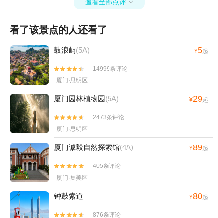
查看全部点评

看了该景点的人还看了
5
鼓浪屿
(5A)
¥
起
14999条评论


厦门·思明区
29
厦门园林植物园
(5A)
¥
起
2473条评论


厦门·思明区
89
厦门诚毅自然探索馆
(4A)
¥
起
405条评论


厦门·集美区
80
钟鼓索道
¥
起
876条评论

