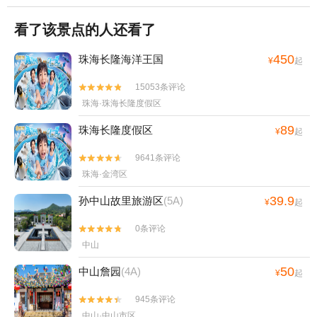
看了该景点的人还看了
450
珠海长隆海洋王国
¥
起
15053条评论


珠海·珠海长隆度假区
89
珠海长隆度假区
¥
起
9641条评论


珠海·金湾区
39.9
孙中山故里旅游区
(5A)
¥
起
0条评论


中山
50
中山詹园
(4A)
¥
起
945条评论


中山·中山市区