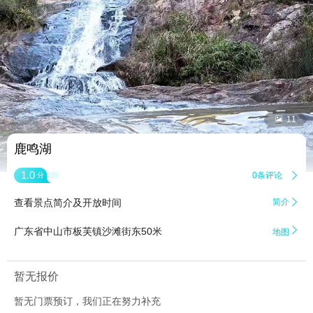


11
鹿鸣湖
1.0
0条评论

分
查看景点简介及开放时间
简介


广东省中山市板芙镇沙滩街东50米
地图
暂无报价
暂无门票预订，我们正在努力补充