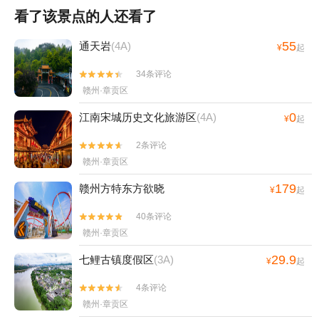
看了该景点的人还看了
55
通天岩
(4A)
¥
起
34条评论


赣州·章贡区
0
江南宋城历史文化旅游区
(4A)
¥
起
2条评论


赣州·章贡区
179
赣州方特东方欲晓
¥
起
40条评论


赣州·章贡区
29.9
七鲤古镇度假区
(3A)
¥
起
4条评论


赣州·章贡区