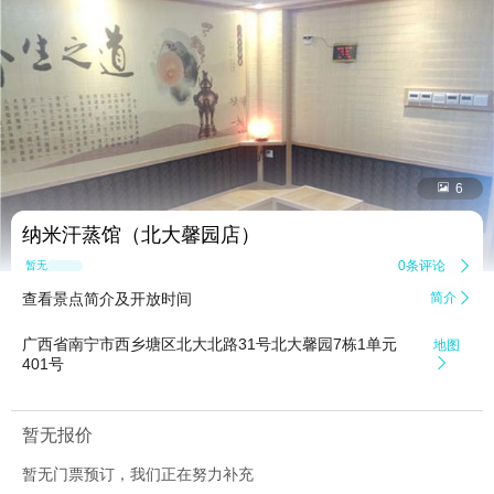


6
纳米汗蒸馆（北大馨园店）
0条评论

暂无点评
查看景点简介及开放时间
简介

广西省南宁市西乡塘区北大北路31号北大馨园7栋1单元
地图
401号

暂无报价
暂无门票预订，我们正在努力补充