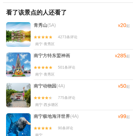
看了该景点的人还看了
20
青秀山
(5A)
¥
起
4273条评论


南宁·青秀区
285
南宁方特东盟神画
¥
起
501条评论


南宁·青秀区
50
南宁动物园
(4A)
¥
起
775条评论


南宁·西乡塘区
99
南宁极地海洋世界
(4A)
¥
起
90条评论


南宁