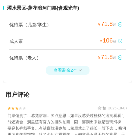
濯水景区-蒲花暗河门票(含观光车)
71.8
优待票（儿童/学生）

¥
起
106
成人票

¥
起
71.8
优待票（老人）

¥
起
查看剩余2个

用户评论
晓*栖 2025-10-07


门票偏贵了…感觉溶洞…欠点意思…如果没感受过桂林的溶洞看看可
能还凑合…洞里还有官方的排队拍照…囧…溶洞出来就是玻璃滑梯…
要穿长裤戴手套…有洁癖就没参加…然后就走了很长一段下去… 暗河
里面真的黑黢黢…除了个仙女模样的…不知道是不是天然的背景…天