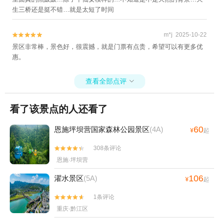
生三桥还是挺不错…就是太短了时间
m*j 2025-10-22


景区非常棒，景色好，很震撼，就是门票有点贵，希望可以有更多优
惠。
查看全部点评

看了该景点的人还看了
60
恩施坪坝营国家森林公园景区
(4A)
¥
起
308条评论


恩施·坪坝营
106
濯水景区
(5A)
¥
起
1条评论


重庆·黔江区