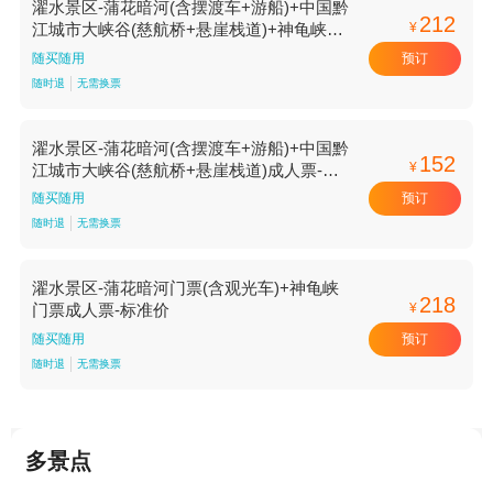
濯水景区-蒲花暗河(含摆渡车+游船)+中国黔
212
¥
江城市大峡谷(慈航桥+悬崖栈道)+神龟峡门
票(含游船)成人票-标准价
预订
随买随用
随时退
无需换票
濯水景区-蒲花暗河(含摆渡车+游船)+中国黔
152
¥
江城市大峡谷(慈航桥+悬崖栈道)成人票-标
准价
预订
随买随用
随时退
无需换票
濯水景区-蒲花暗河门票(含观光车)+神龟峡
218
¥
门票成人票-标准价
预订
随买随用
随时退
无需换票
多景点