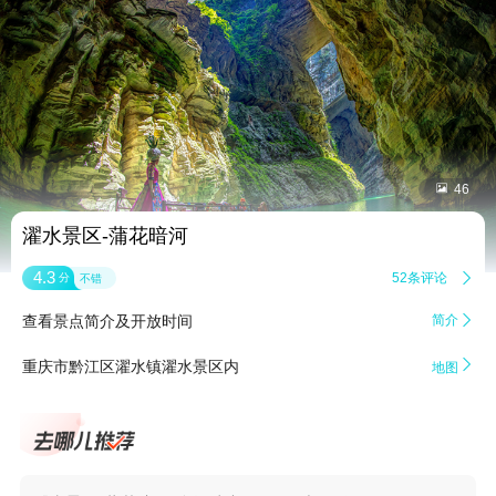


46
濯水景区-蒲花暗河
4.3
52条评论

分
不错
查看景点简介及开放时间
简介


重庆市黔江区濯水镇濯水景区内
地图