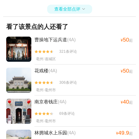
查看全部点评

看了该景点的人还看了
50
曹操地下运兵道
(4A)
¥
起
321条评论


亳州·谯城区
50
花戏楼
(4A)
¥
起
306条评论


亳州·毫州市
40
南京巷钱庄
(4A)
¥
起
69条评论


亳州·毫州市
49.9
林拥城水上乐园
(4A)
¥
起