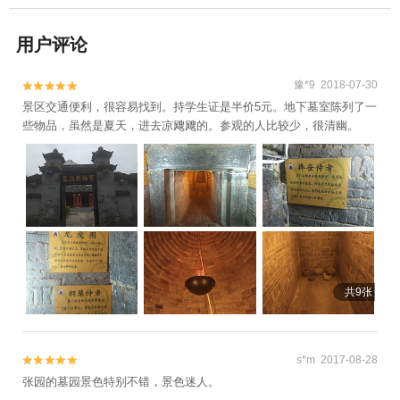
用户评论
豫*9 2018-07-30


景区交通便利，很容易找到。持学生证是半价5元。地下墓室陈列了一
些物品，虽然是夏天，进去凉飕飕的。参观的人比较少，很清幽。
共9张
s*m 2017-08-28


张园的墓园景色特别不错，景色迷人。