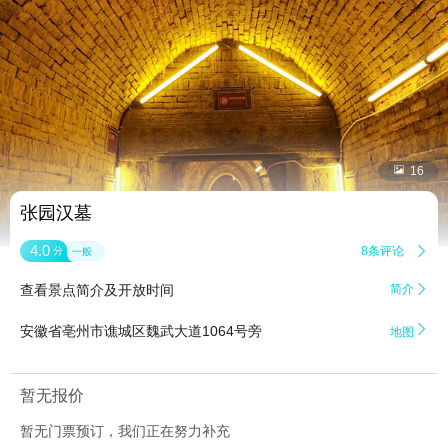


16
张园汉墓
4.0
8条评论

分
一般
查看景点简介及开放时间
简介


安徽省亳州市谯城区魏武大道1064号旁
地图
暂无报价
暂无门票预订，我们正在努力补充