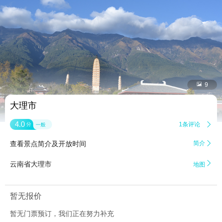


9
大理市
4.0
1条评论

分
一般
查看景点简介及开放时间
简介


云南省大理市
地图
暂无报价
暂无门票预订，我们正在努力补充