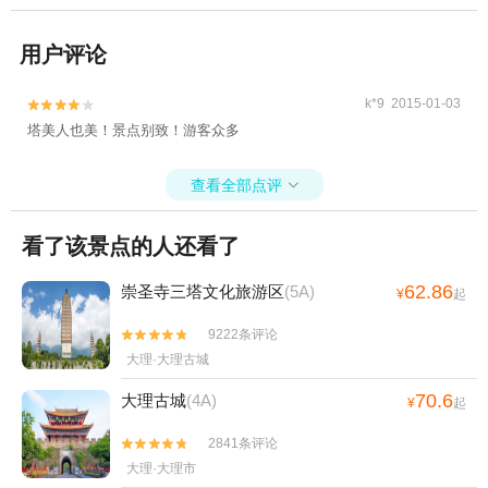
用户评论
k*9 2015-01-03


塔美人也美！景点别致！游客众多
查看全部点评

看了该景点的人还看了
62.86
崇圣寺三塔文化旅游区
(5A)
¥
起
9222条评论


大理·大理古城
70.6
大理古城
(4A)
¥
起
2841条评论


大理·大理市