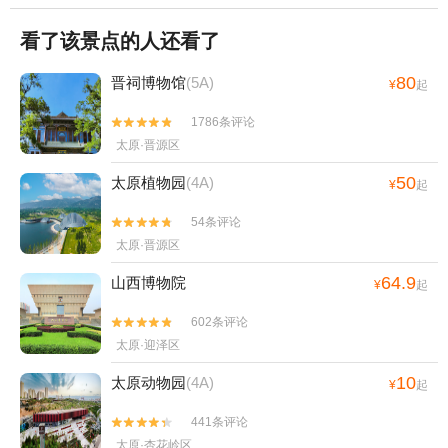
看了该景点的人还看了
80
晋祠博物馆
(5A)
¥
起
1786条评论


太原·晋源区
50
太原植物园
(4A)
¥
起
54条评论


太原·晋源区
64.9
山西博物院
¥
起
602条评论


太原·迎泽区
10
太原动物园
(4A)
¥
起
441条评论


太原·杏花岭区