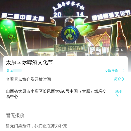


4
太原国际啤酒文化节
0条评论

暂无点评
查看景点简介及开放时间
简介

山西省太原市小店区长风西大街6号中国（太原）煤炭交
地图
易中心

暂无报价
暂无门票预订，我们正在努力补充