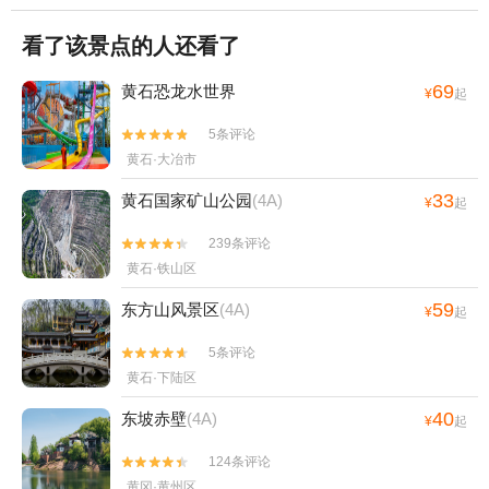
看了该景点的人还看了
69
黄石恐龙水世界
¥
起
5条评论


黄石·大冶市
33
黄石国家矿山公园
(4A)
¥
起
239条评论


黄石·铁山区
59
东方山风景区
(4A)
¥
起
5条评论


黄石·下陆区
40
东坡赤壁
(4A)
¥
起
124条评论


黄冈·黄州区