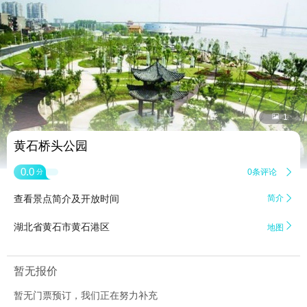


1
黄石桥头公园
0.0
0条评论

分
查看景点简介及开放时间
简介


湖北省黄石市黄石港区
地图
暂无报价
暂无门票预订，我们正在努力补充